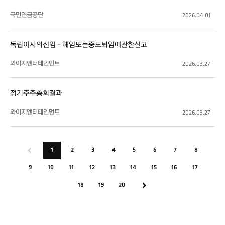
국민연금공단
2026.04.01
독립이사의선임ㆍ해임또는중도퇴임에관한신고
와이지엔터테인먼트
2026.03.27
정기주주총회결과
와이지엔터테인먼트
2026.03.27
1
2
3
4
5
6
7
8
9
10
11
12
13
14
15
16
17
18
19
20